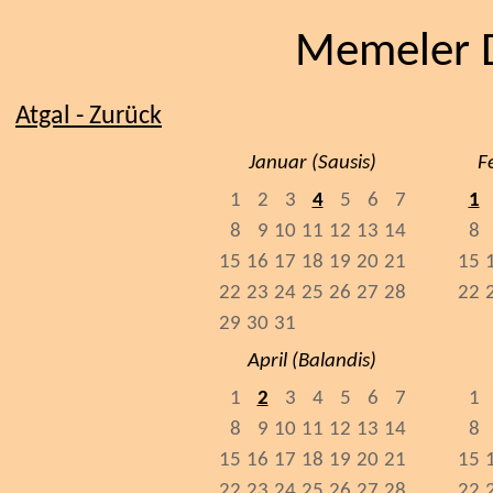
Memeler 
Atgal
- Zur
ück
Januar (Sausis)
F
1
2
3
4
5
6
7
1
8
9
10
11
12
13
14
8
15
16
17
18
19
20
21
15
22
23
24
25
26
27
28
22
29
30
31
April (Balandis)
1
2
3
4
5
6
7
1
8
9
10
11
12
13
14
8
15
16
17
18
19
20
21
15
22
23
24
25
26
27
28
22